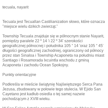
tecuala, nayarit
Tecuala jest Tecuallan Castilianization słowo, które oznacza
"miejsce wielu dzikich zwierząt."
Township Tecuala znajduje się w północnym stanie Nayarit,
pomiędzy paralele 22 º 14 'i 22 º 34' szerokości
geograficznej północnej i południka 105 ° 14 'oraz 105 ° 45'
długości geograficznej zachodniej, ograniczony od północy
przez stan Sinaloa i Township Acaponeta na południu miast
Santiago i Rosamorada Ixcuintla wschodu z gminą
Acaponeta i zachodu Ocean Spokojny.
Punkty orientacyjne
Podkreśla w mieście świątynię Najświętszego Serca Pana
Jezusa, zbudowany w połowie tego stulecia. W Ejido San
Cayetano jest kadłub osiedla o tej samej nazwie
pochodzącym z XVIII wieku.