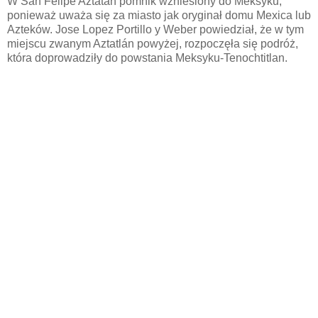
W San Felipe Aztatán pomnik wzniesiony do Meksyku,
ponieważ uważa się za miasto jak oryginał domu Mexica lub
Azteków. Jose Lopez Portillo y Weber powiedział, że w tym
miejscu zwanym Aztatlán powyżej, rozpoczęła się podróż,
która doprowadziły do ​​powstania Meksyku-Tenochtitlan.