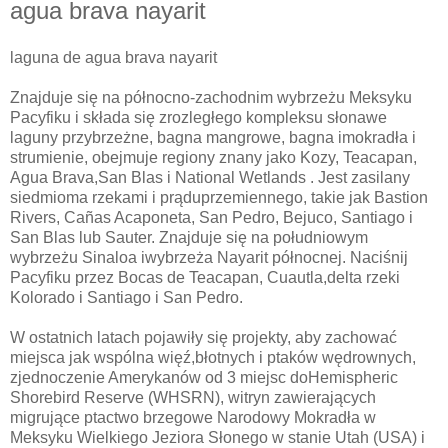
agua brava nayarit
laguna de agua brava nayarit
Znajduje się na północno-zachodnim wybrzeżu Meksyku
Pacyfiku i składa się zrozległego kompleksu słonawe
laguny przybrzeżne, bagna mangrowe, bagna imokradła i
strumienie, obejmuje regiony znany jako Kozy, Teacapan,
Agua Brava,San Blas i National Wetlands . Jest zasilany
siedmioma rzekami i prąduprzemiennego, takie jak Bastion
Rivers, Cañas Acaponeta, San Pedro, Bejuco, Santiago i
San Blas lub Sauter. Znajduje się na południowym
wybrzeżu Sinaloa iwybrzeża Nayarit północnej. Naciśnij
Pacyfiku przez Bocas de Teacapan, Cuautla,delta rzeki
Kolorado i Santiago i San Pedro.
W ostatnich latach pojawiły się projekty, aby zachować
miejsca jak wspólna więź,błotnych i ptaków wędrownych,
zjednoczenie Amerykanów od 3 miejsc doHemispheric
Shorebird Reserve (WHSRN), witryn zawierających
migrujące ptactwo brzegowe Narodowy Mokradła w
Meksyku Wielkiego Jeziora Słonego w stanie Utah (USA) i